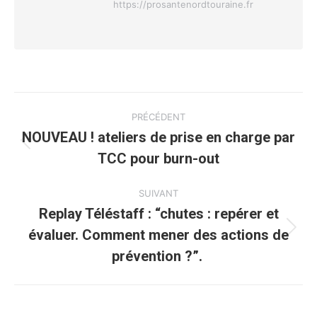
https://prosantenordtouraine.fr
Navigation
PRÉCÉDENT
article
NOUVEAU ! ateliers de prise en charge par
Article
TCC pour burn-out
précédent
:
SUIVANT
Replay Téléstaff : “chutes : repérer et
évaluer. Comment mener des actions de
Article
suivant
prévention ?”.
: