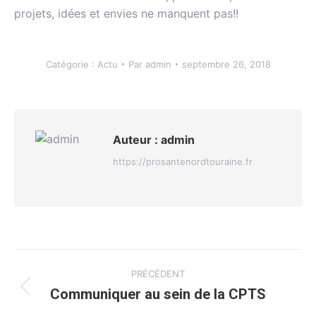
projets, idées et envies ne manquent pas!!
Catégorie :
Actu
Par
admin
septembre 26, 2018
Auteur :
admin
https://prosantenordtouraine.fr
Navigation
PRÉCÉDENT
article
Communiquer au sein de la CPTS
Article
précédent