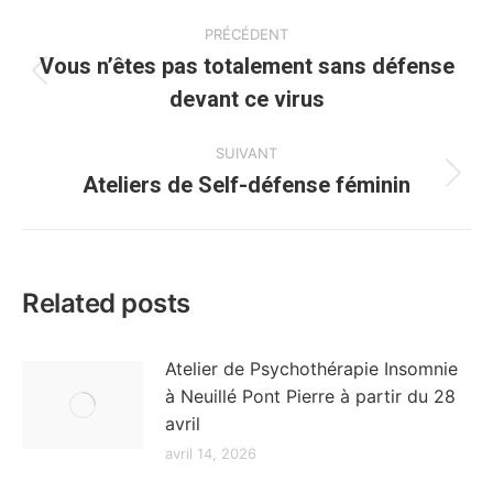
Navigation
PRÉCÉDENT
article
Vous n’êtes pas totalement sans défense
Article
devant ce virus
précédent
:
SUIVANT
Ateliers de Self-défense féminin
Article
suivant
:
Related posts
Atelier de Psychothérapie Insomnie
à Neuillé Pont Pierre à partir du 28
avril
avril 14, 2026