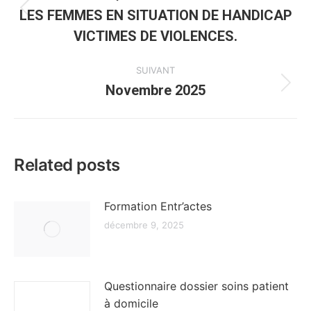
LES FEMMES EN SITUATION DE HANDICAP
Article
précédent
VICTIMES DE VIOLENCES.
:
SUIVANT
Novembre 2025
Article
suivant
:
Related posts
Formation Entr’actes
décembre 9, 2025
Questionnaire dossier soins patient
à domicile