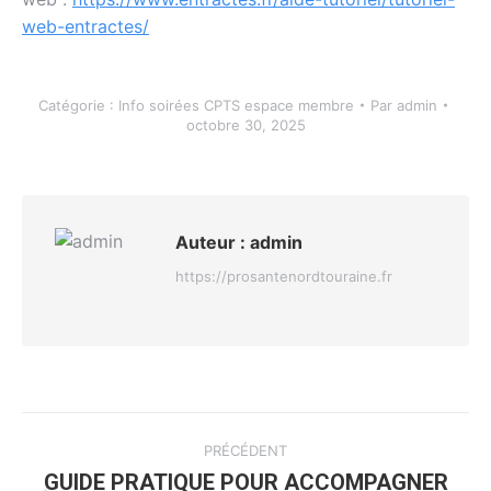
web-entractes/
Catégorie :
Info soirées CPTS espace membre
Par
admin
octobre 30, 2025
Auteur :
admin
https://prosantenordtouraine.fr
Navigation
PRÉCÉDENT
article
GUIDE PRATIQUE POUR ACCOMPAGNER