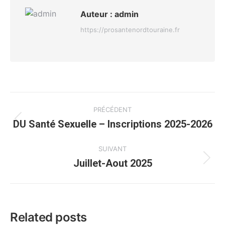
Auteur :
admin
https://prosantenordtouraine.fr
Navigation
PRÉCÉDENT
article
DU Santé Sexuelle – Inscriptions 2025-2026
Article
précédent
:
SUIVANT
Juillet-Aout 2025
Article
suivant
:
Related posts