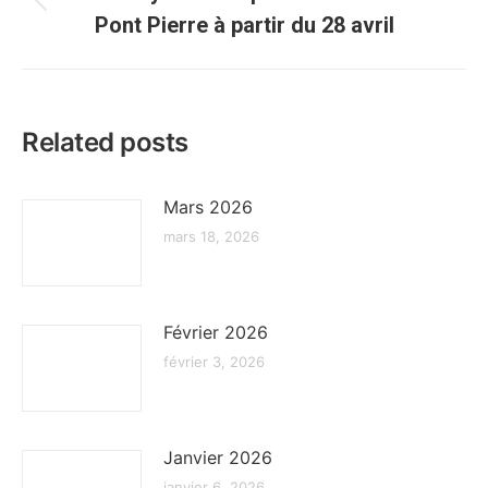
Article
Pont Pierre à partir du 28 avril
précédent
:
Related posts
Mars 2026
mars 18, 2026
Février 2026
février 3, 2026
Janvier 2026
janvier 6, 2026