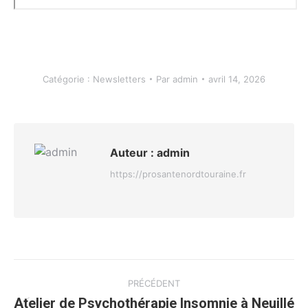
Catégorie :
Newsletters
Par
admin
avril 14, 2026
Auteur :
admin
https://prosantenordtouraine.fr
Navigation
PRÉCÉDENT
article
Atelier de Psychothérapie Insomnie à Neuillé