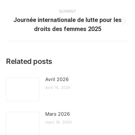
:
SUIVANT
Journée internationale de lutte pour les
Article
droits des femmes 2025
suivant
:
Related posts
Avril 2026
avril 14, 2026
Mars 2026
mars 18, 2026