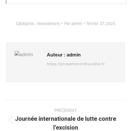
Catégorie :
Newsletters
Par
admin
février 27, 2025
Auteur :
admin
https://prosantenordtouraine.fr
Navigation
PRÉCÉDENT
article
Journée internationale de lutte contre
Article
l’excision
précédent