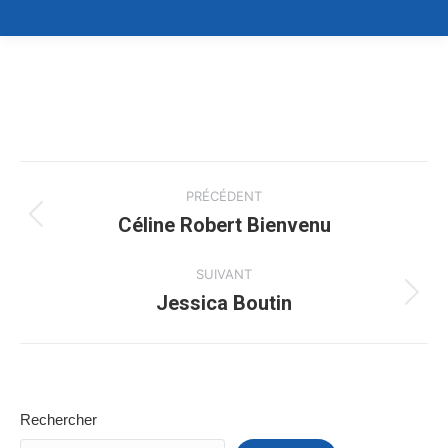
Navigation
PRÉCÉDENT
de
Céline Robert Bienvenu
Onglet
précédent
commentaire
SUIVANT
Jessica Boutin
Projets
similaires
Rechercher