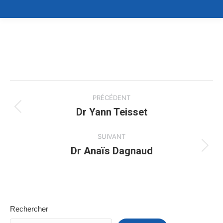
Navigation
PRÉCÉDENT
de
Dr Yann Teisset
Onglet
précédent
commentaire
SUIVANT
Dr Anaïs Dagnaud
Projets
similaires
Rechercher