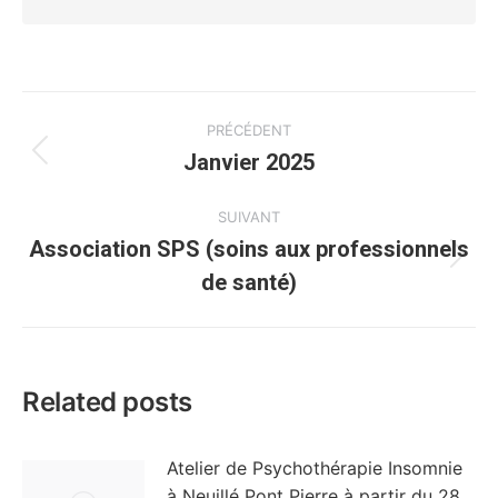
Navigation
PRÉCÉDENT
article
Janvier 2025
Article
précédent
:
SUIVANT
Association SPS (soins aux professionnels
Article
de santé)
suivant
:
Related posts
Atelier de Psychothérapie Insomnie
à Neuillé Pont Pierre à partir du 28