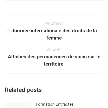
Navigation
PRÉCÉDENT
article
Journée internationale des droits de la
Article
femme
précédent
:
SUIVANT
Affiches des permanences de soins sur le
Article
territoire.
suivant
:
Related posts
Formation Entr’actes