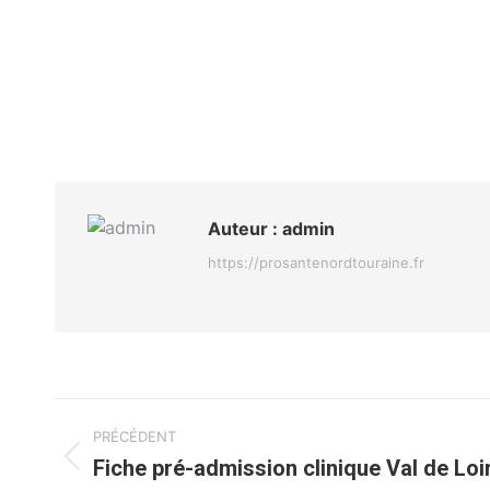
Auteur :
admin
https://prosantenordtouraine.fr
Navigation
PRÉCÉDENT
article
Fiche pré-admission clinique Val de Loi
Article