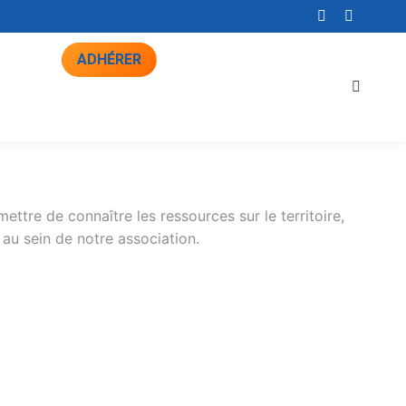
La
La
page
page
ADHÉRER
Facebook
YouTub
Recher
s'ouvre
s'ouvre
:
dans
dans
une
une
nouvelle
nouvelle
fenêtre
fenêtre
mettre de connaître les ressources sur le territoire,
 au sein de notre association.