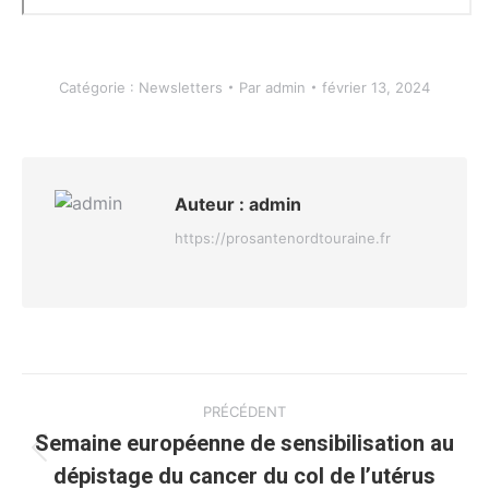
Catégorie :
Newsletters
Par
admin
février 13, 2024
Auteur :
admin
https://prosantenordtouraine.fr
Navigation
PRÉCÉDENT
article
Semaine européenne de sensibilisation au
Article
dépistage du cancer du col de l’utérus
précédent