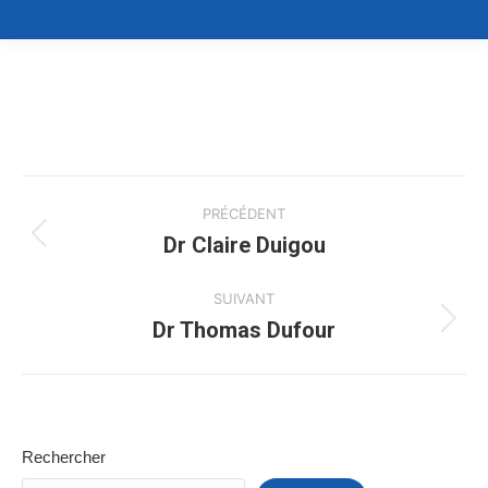
Navigation
PRÉCÉDENT
de
Dr Claire Duigou
Onglet
précédent
commentaire
SUIVANT
Dr Thomas Dufour
Projets
similaires
Rechercher