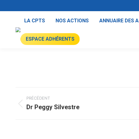
LA CPTS
NOS ACTIONS
ANNUAIRE DES 
ESPACE ADHÉRENTS
Navigation
PRÉCÉDENT
de
Dr Peggy Silvestre
Onglet
précédent
commentaire