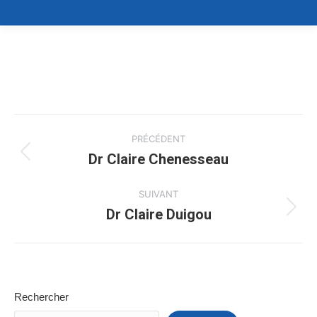
Navigation
PRÉCÉDENT
de
Dr Claire Chenesseau
Onglet
précédent
commentaire
SUIVANT
Dr Claire Duigou
Projets
similaires
Rechercher