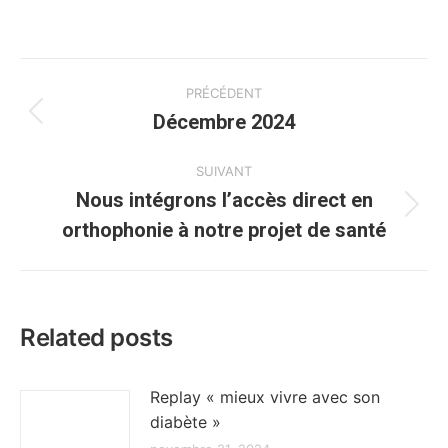
Navigation
PRÉCÉDENT
article
Décembre 2024
Article
précédent
:
SUIVANT
Nous intégrons l’accès direct en
Article
orthophonie à notre projet de santé
suivant
:
Related posts
Replay « mieux vivre avec son
diabète »