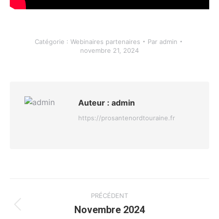
Catégorie :
Webinaires partenaires
Par
admin
novembre 21, 2024
Auteur :
admin
https://prosantenordtouraine.fr
Navigation
PRÉCÉDENT
article
Novembre 2024
Article