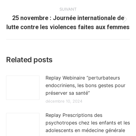
précédent
:
SUIVANT
25 novembre : Journée internationale de
Article
lutte contre les violences faites aux femmes
suivant
:
Related posts
Replay Webinaire “perturbateurs
endocriniens, les bons gestes pour
préserver sa santé”
décembre 10, 2024
Replay Prescriptions des
psychotropes chez les enfants et les
adolescents en médecine générale